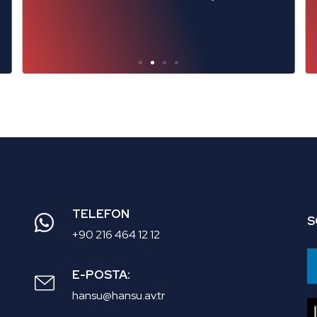
TELEFON
S
+90 216 464 12 12
E-POSTA:
hansu@hansu.av.tr