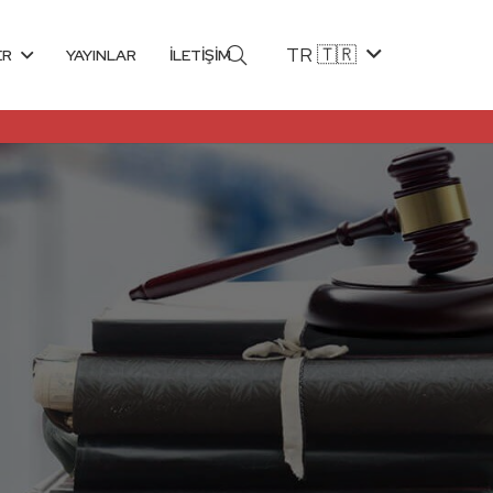
TR 🇹🇷
ER
YAYINLAR
İLETİŞİM