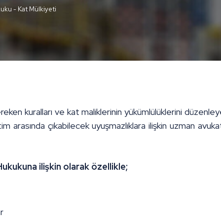
kuku
-
Kat Mülkiyeti
ereken kuralları ve kat maliklerinin yükümlülüklerini düzen
etim arasında çıkabilecek uyuşmazlıklara ilişkin uzman avu
ukukuna ilişkin olarak özellikle;
r