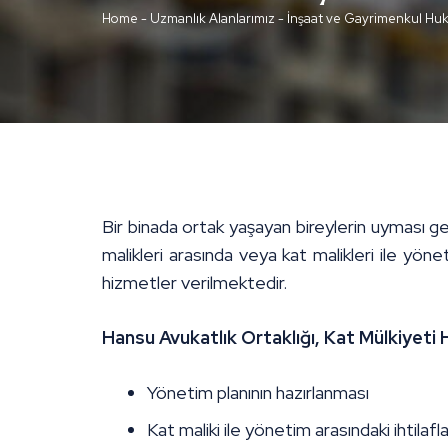
Home
-
Uzmanlık Alanlarımız
-
İnşaat ve Gayrimenkul Hu
Bir binada ortak yaşayan bireylerin uyması g
malikleri arasında veya kat malikleri ile yön
hizmetler verilmektedir.
Hansu Avukatlık Ortaklığı, Kat Mülkiyeti H
Yönetim planının hazırlanması
Kat maliki ile yönetim arasındaki ihtilafla