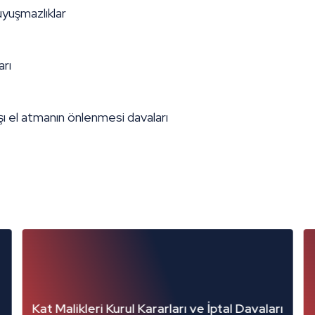
 uyuşmazlıklar
arı
ı el atmanın önlenmesi davaları
arları ve İptal Davaları
Arsa Payı Düzeltilmesine 