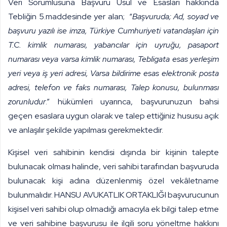
Veri Sorumlusuna Başvuru Usul ve Esasları hakkında
Tebliğin 5.maddesinde yer alan;
“
Başvuruda; Ad, soyad ve
başvuru yazılı ise imza, Türkiye Cumhuriyeti vatandaşları için
T.C. kimlik numarası, yabancılar için uyruğu, pasaport
numarası veya varsa kimlik numarası, Tebligata esas yerleşim
yeri veya iş yeri adresi, Varsa bildirime esas elektronik posta
adresi, telefon ve faks numarası, Talep konusu, bulunması
zorunludur
.” hükümleri uyarınca, başvurunuzun bahsi
geçen esaslara uygun olarak ve talep ettiğiniz hususu açık
ve anlaşılır şekilde yapılması gerekmektedir.
Kişisel veri sahibinin kendisi dışında bir kişinin talepte
bulunacak olması halinde, veri sahibi tarafından başvuruda
bulunacak kişi adına düzenlenmiş özel vekâletname
bulunmalıdır. HANSU AVUKATLIK ORTAKLIĞI başvurucunun
kişisel veri sahibi olup olmadığı amacıyla ek bilgi talep etme
ve veri sahibine başvurusu ile ilgili soru yöneltme hakkını