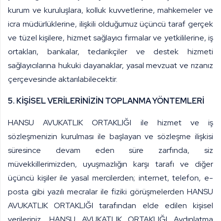
kurum ve kuruluşlara, kolluk kuvvetlerine, mahkemeler ve
icra müdürlüklerine, ilişkili olduğumuz üçüncü taraf gerçek
ve tüzel kişilere, hizmet sağlayıcı firmalar ve yetkililerine, iş
ortakları, bankalar, tedarikçiler ve destek hizmeti
sağlayıcılarına hukuki dayanaklar, yasal mevzuat ve rızanız
çerçevesinde aktarılabilecektir.
5. KİŞİSEL VERİLERİNİZİN TOPLANMA YÖNTEMLERİ
HANSU AVUKATLIK ORTAKLIĞI ile hizmet ve iş
sözleşmenizin kurulması ile başlayan ve sözleşme ilişkisi
süresince devam eden süre zarfında, siz
müvekkillerimizden, uyuşmazlığın karşı tarafı ve diğer
üçüncü kişiler ile yasal mercilerden; internet, telefon, e-
posta gibi yazılı mecralar ile fiziki görüşmelerden HANSU
AVUKATLIK ORTAKLIĞI tarafından elde edilen kişisel
verileriniz, HANSU AVUKATLIK ORTAKLIĞI Aydınlatma