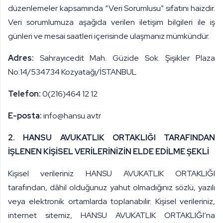
düzenlemeler kapsamında “Veri Sorumlusu” sıfatını haizdir.
Veri sorumlumuza aşağıda verilen iletişim bilgileri ile iş
günleri ve mesai saatleri içerisinde ulaşmanız mümkündür.
Adres:
Sahrayıcedit Mah. Güzide Sok. Şişikler Plaza
No:14/534734 Kozyatağı/İSTANBUL
Telefon:
0(216)464 12 12
E-posta:
info@hansu.av.tr
2. HANSU AVUKATLIK ORTAKLIĞI TARAFINDAN
İŞLENEN KİŞİSEL VERİLERİNİZİN ELDE EDİLME ŞEKLİ
Kişisel verileriniz HANSU AVUKATLIK ORTAKLIĞI
tarafından, dâhil olduğunuz yahut olmadığınız sözlü, yazılı
veya elektronik ortamlarda toplanabilir. Kişisel verileriniz,
internet sitemiz, HANSU AVUKATLIK ORTAKLIĞI’na