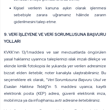
Kişisel verilerin kanuna aykırı olarak işlenmesi
sebebiyle zarara uğramanız hâlinde zararın
giderilmesini talep etme.
9. VERİ İŞLEYENE VE VERİ SORUMLUSUNA BAŞVURU
YOLLARI
KVKK’nın 13/1.maddesi ve sair mevzuatlarda öngörülen
yasal haklarınız uyarınca taleplerinizi ıslak imzalı dilekçe ve
ekinde kimlik fotokopisi ile yukarıda yer verilen adresimize
bizzat elden iletebilir, noter kanalıyla ulaştırabilirsiniz. Bu
seçeneklere ek olarak, “
Veri Sorumlusuna Başvuru Usul ve
Esasları Hakkına Tebliğ
”in 5. maddesi uyarıca; kayıtlı
elektronik posta (KEP) adresi, güvenli elektronik imza,
mobil imza ya da
info@hansu.av.tr
adresine iletebilirsiniz.