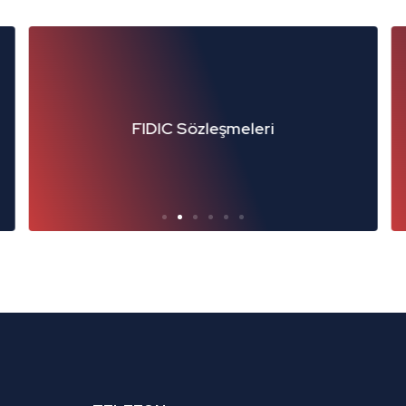
IC Sözleşmeleri
Yüklenici/Alt Yük