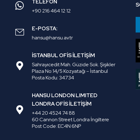
TELEFON
S
+90 216 464 12 12
E-POSTA:
hansu@hansu.av.tr
İSTANBUL OFİS İLETİŞİM
Sahrayıcedit Mah. Güzide Sok. Şişikler
Plaza No:14/5 Kozyatağı – İstanbul
Posta Kodu: 34734
HANSU LONDON LIMITED
LONDRA OFİS İLETİŞİM
+44 20 4524 74 88
60 Cannon Street Londra İngiltere
Post Code: EC4N 6NP