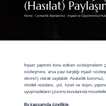
(Hasılat) Paylaş
Home
-
Uzmanlık Alanlarımız
-
İnşaat ve Gayrimenkul Hu
İnşaat yapımını konu edinen sözleşmelerin ç
sözleşmesi, arsa payı karşılığı inşaat sözleş
devret) olarak sayılabilir. Avukatlık büromuz,
nitelikli rezidans, yol, tünel ve köprü yap
uyuşmazlıkların çözümü konularında müvekkille
Bu kapsamda özellikle,