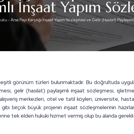
ımlı İnşaat Yapım Söz
kuku
-
Arsa Payı Karşılığı İnşaat Yapım Sözleşmesi ve Gelir (Hasılat) Paylaşım
eşitli görünüm türleri bulunmaktadır. Bu doğrultuda uygu
mesi, gelir (hasılat) paylaşımlı inşaat sözleşmesi, işletme
 alışveriş merkezleri, otel ve tatil köyleri, üniversite, ha
ımı gibi birçok büyük projenin inşaat sözleşmelerinin ha
rine tek elden hukuki hizmet vermiş olup bu alanda gerekli 