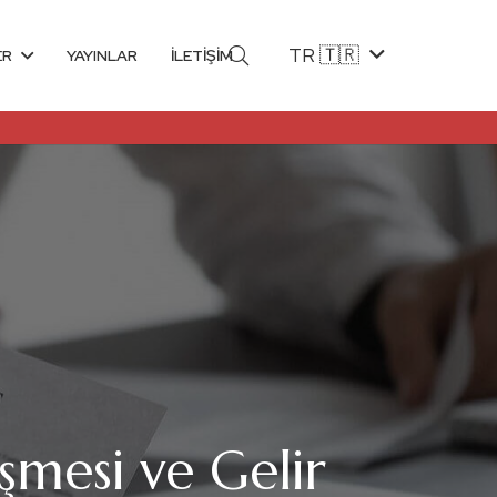
TR 🇹🇷
ER
YAYINLAR
İLETİŞİM
eşmesi ve Gelir