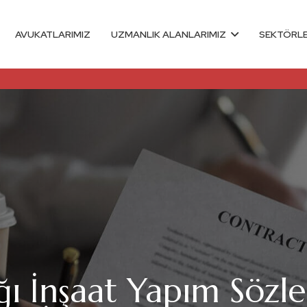
AVUKATLARIMIZ
UZMANLIK ALANLARIMIZ
SEKTÖRL
ığı İnşaat Yapım Sözl